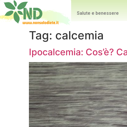
Salute e benessere
Tag:
calcemia
Ipocalcemia: Cos’è? C