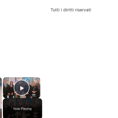
Tutti i diritti riservati
×
×
Play Video
Now Playing