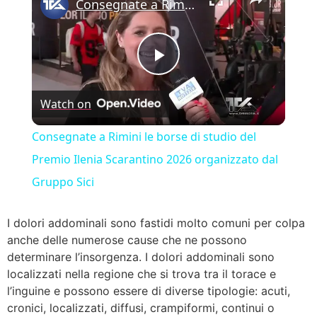
Consegnate a Rimini le borse di studio del Premio Ilenia Scarantino 2026 organizzato dal Gruppo Sici
Play Video
Watch on
Consegnate a Rimini le borse di studio del
Premio Ilenia Scarantino 2026 organizzato dal
Gruppo Sici
I dolori addominali sono fastidi molto comuni per colpa
anche delle numerose cause che ne possono
determinare l’insorgenza. I dolori addominali sono
localizzati nella regione che si trova tra il torace e
l’inguine e possono essere di diverse tipologie: acuti,
cronici, localizzati, diffusi, crampiformi, continui o