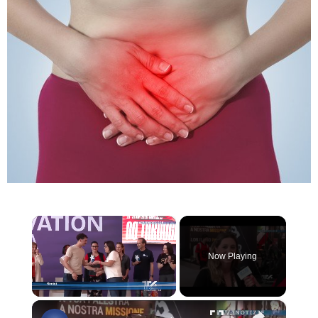
×
Now Playing
×
Unmute