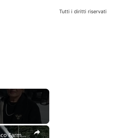
Tutti i diritti riservati
×
Nuova iniziativa contro la povertà sanitaria, a Catania, con il Banco Farmaceutico.