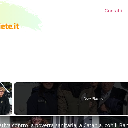
Contatti
×
Now Playing
 Video