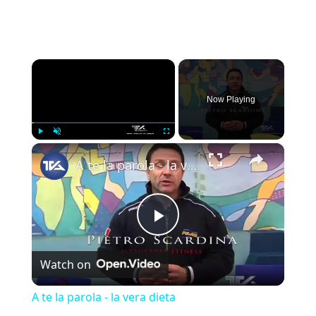
×
Now Playing
×
Play
Unmute
Fullscreen
A te la parola - la vera dieta
Play Video
Watch on
A te la parola - la vera dieta