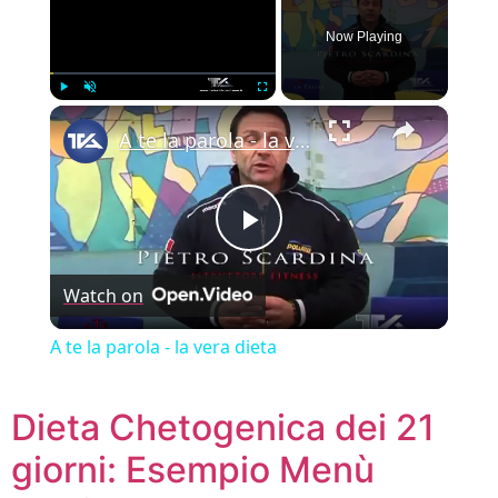
Now Playing
×
Play
Unmute
Fullscreen
A te la parola - la vera dieta
Play Video
Watch on
A te la parola - la vera dieta
Dieta Chetogenica dei 21
giorni: Esempio Menù