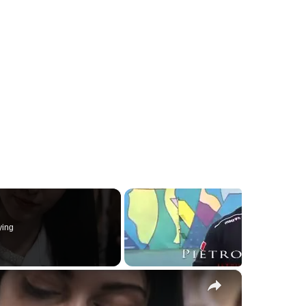
ying
×