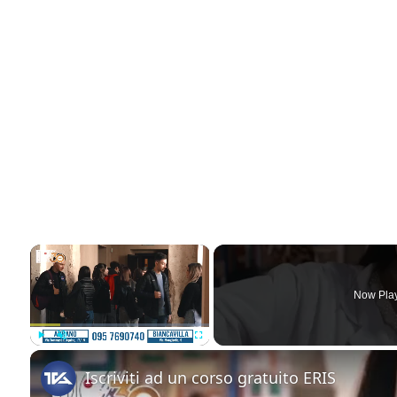
×
Now Pla
Play
Unmute
Fullscreen
Iscriviti ad un corso gratuito ERIS