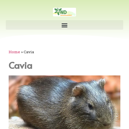
Home
»
Cavia
Cavia