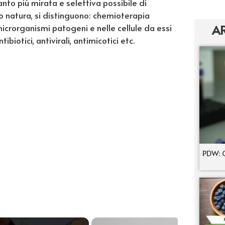
nto più mirata e selettiva possibile di
ro natura, si distinguono: chemioterapia
 microrganismi patogeni e nelle cellule da essi
AR
biotici, antivirali, antimicotici etc.
PDW: C