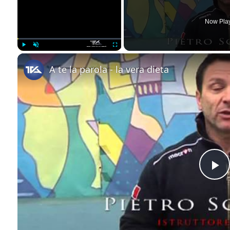
Now Pla
Play
Unmute
Fullscreen
A te la parola - la vera dieta
Pl