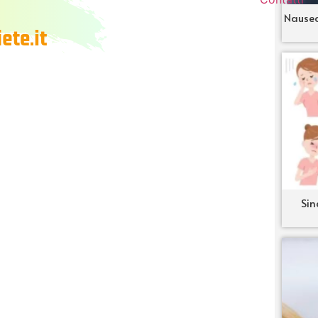
Nausea
Sin