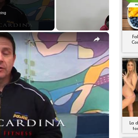
ying
×
Fa
Co
ay Video
La d
to