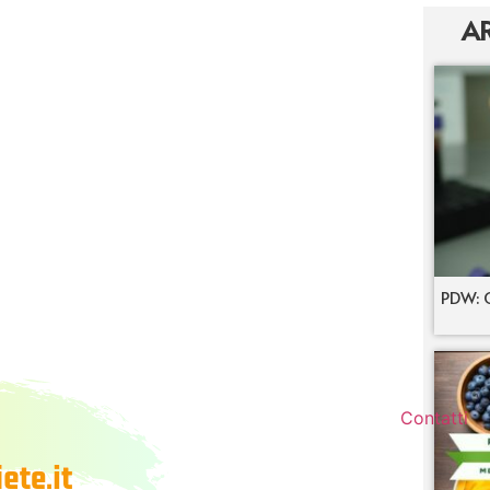
AR
PDW: C
Contatti