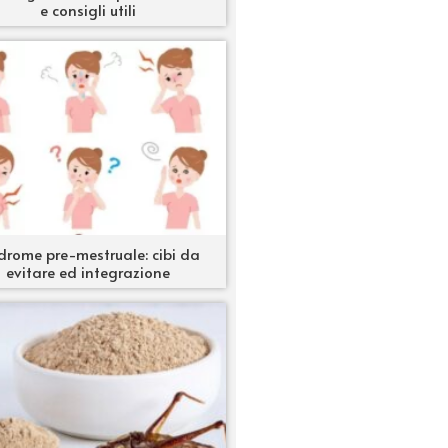
e consigli utili
drome pre-mestruale: cibi da
evitare ed integrazione