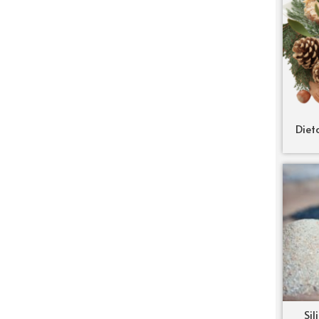
Diet
Sil