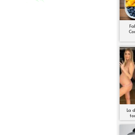
Fa
Co
La d
to