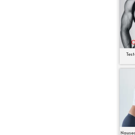
Test
Nausea