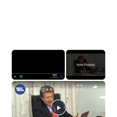
×
Now Playing
×
Play
Unmute
Fullscreen
Chirurgia e medicina oggi - emorragie dell'apparato digerente
Play Video