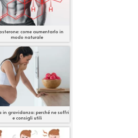
osterone: come aumentarlo in
modo naturale
 in gravidanza: perché ne soffri
e consigli utili