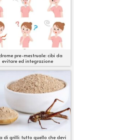
drome pre-mestruale: cibi da
evitare ed integrazione
a di grilli: tutto quello che devi