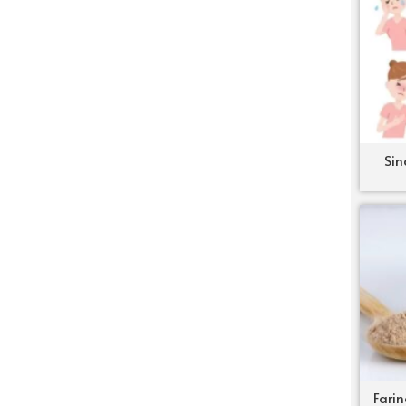
Sin
Farin