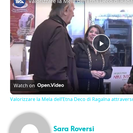
Play Vi
Watch on
Valorizzare la Mela dell’Etna Deco di Ragalna attraverso
Sara Roversi