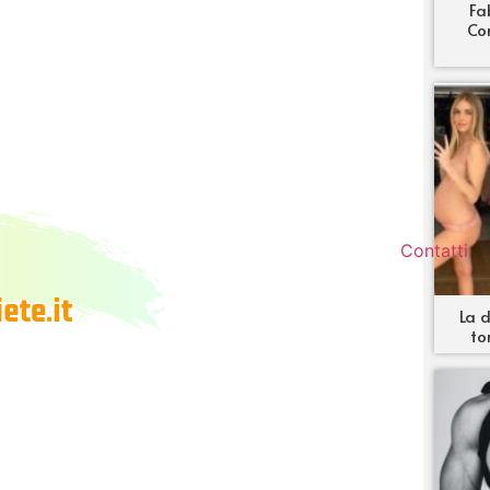
Fa
Co
Contatti
La d
to