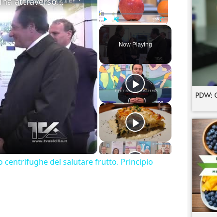
Valorizzare la Mela dell’Etna Deco di Ragalna attraverso centrifughe del salutare frutto. Principio
Play
Unmute
Fullscreen
Now Playing
deo
PDW: C
 centrifughe del salutare frutto. Principio