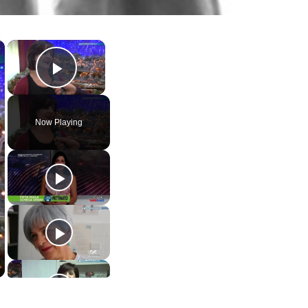
×
×
Play Video
Now Playing