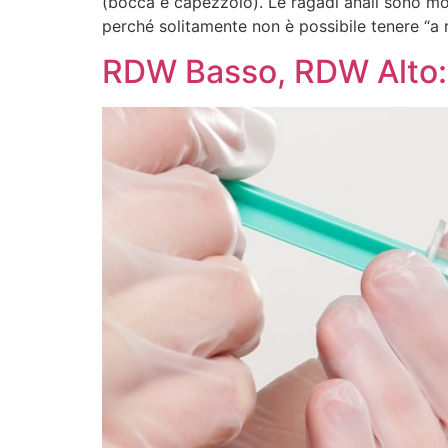
(bocca e capezzolo). Le ragadi anali sono molt
perché solitamente non è possibile tenere “a r
RDW Basso, RDW Alto: V