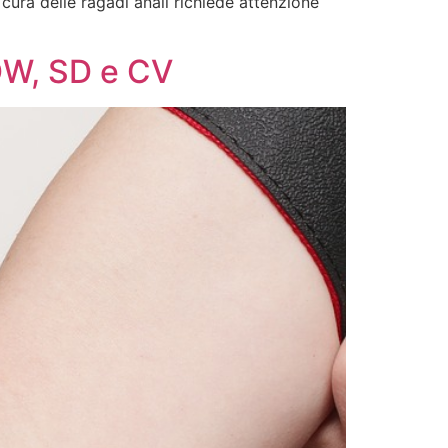
cura delle ragadi anali richiede attenzione
RDW, SD e CV