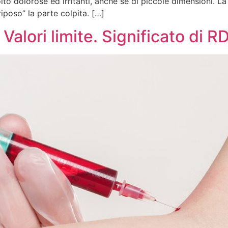
o dolorose ed irritanti, anche se di piccole dimensioni. La 
iposo” la parte colpita. […]
alori limite. Significato di 