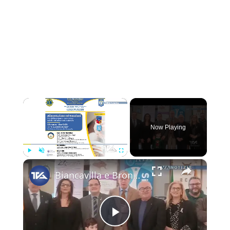
×
Now Playing
×
Play
Unmute
Fullscreen
Biancavilla e Bronte. Incontri Lions club su sensibilizzazione e prevenzione disturbi alimentari e o
Play Video