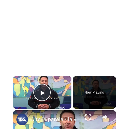
×
Now Playing
Play Video
×
A te la parola - la vera dieta