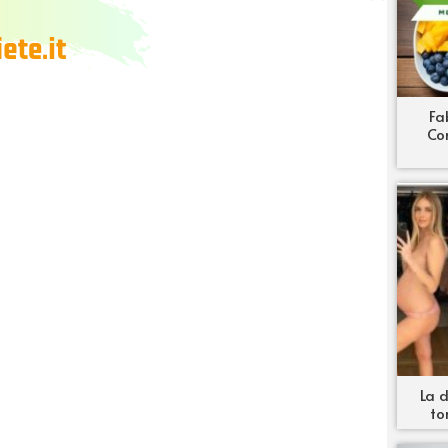
Fa
Co
La d
to