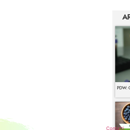
AR
PDW: C
Contatti