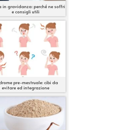
 in gravidanza: perché ne soffri
e consigli utili
drome pre-mestruale: cibi da
evitare ed integrazione