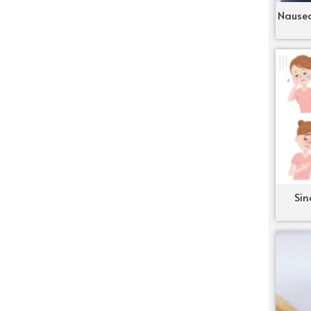
Nausea
Sin