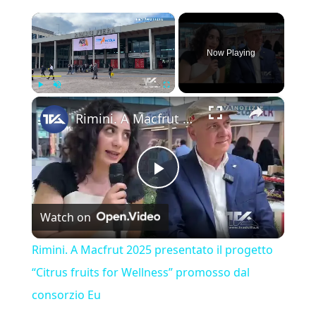
×
Now Playing
×
Play
Unmute
Fullscreen
Rimini. A Macfrut 2025 presentato il progetto “Citrus fruits for Wellness” promosso dal consorzio Eu
Play Video
Watch on
Rimini. A Macfrut 2025 presentato il progetto
“Citrus fruits for Wellness” promosso dal
consorzio Eu