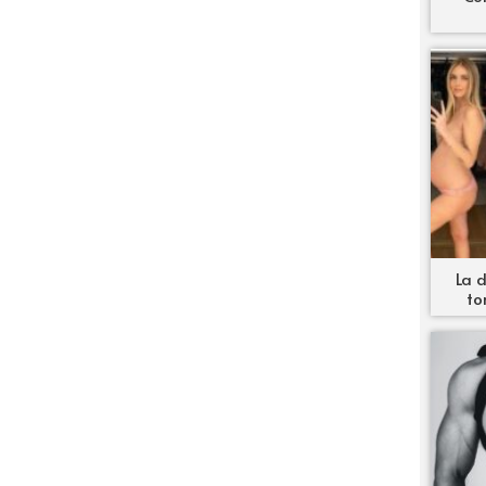
La d
to