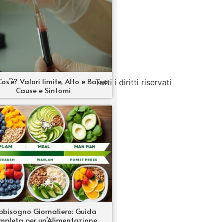
os’è? Valori limite, Alto e Basso,
Tutti i diritti riservati
Cause e Sintomi
bbisogno Giornaliero: Guida
mpleta per un’Alimentazione