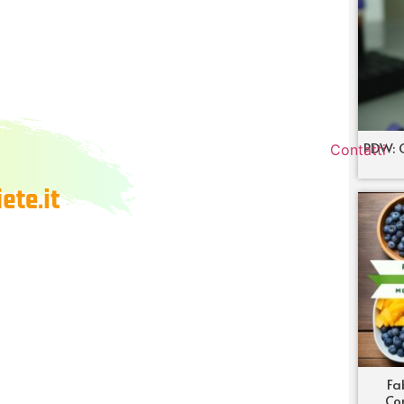
PDW: C
Contatti
Fa
Co