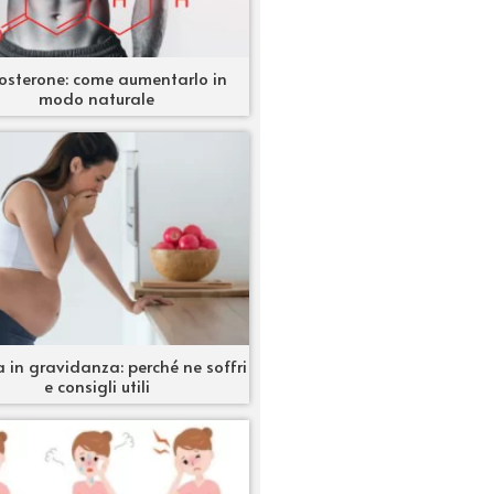
osterone: come aumentarlo in
modo naturale
 in gravidanza: perché ne soffri
e consigli utili