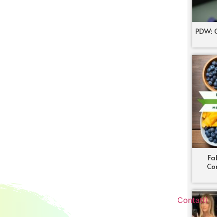
PDW: C
Fa
Co
Contatti