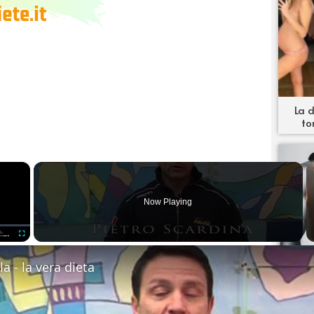
La d
to
×
Now Playing
Fullscreen
la - la vera dieta
Test