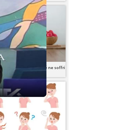
 in gravidanza: perché ne soffri
e consigli utili