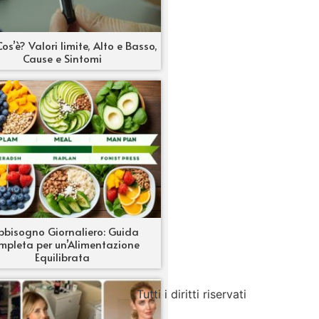
os’è? Valori limite, Alto e Basso,
Cause e Sintomi
bbisogno Giornaliero: Guida
mpleta per un’Alimentazione
Equilibrata
Tutti i diritti riservati