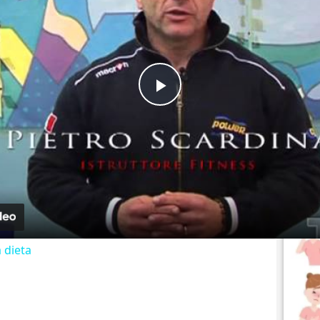
Play Video
Nausea
a dieta