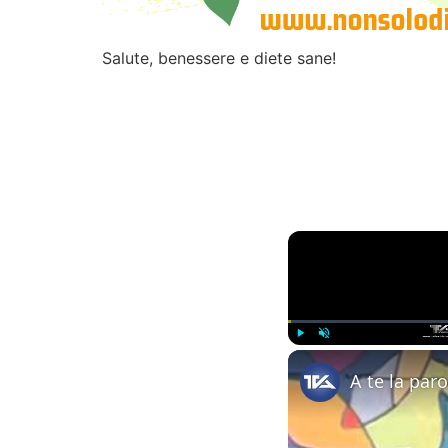
Salute, benessere e diete sane!
Play
Unmute
A te la paro