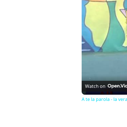
Watch on
A te la parola - la ver