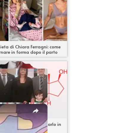
ieta di Chiara Ferragni: come
rnare in forma dopo il parto
×
osterone: come aumentarlo in
modo naturale