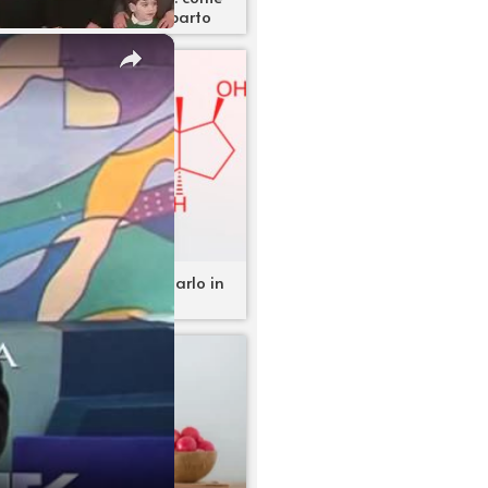
rnare in forma dopo il parto
×
osterone: come aumentarlo in
modo naturale