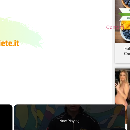
Contatti
Fa
Co
×
Now Playing
La d