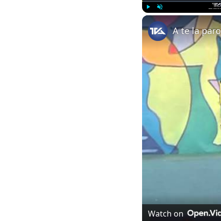
Play
Unmute
A te la paro
Watch on