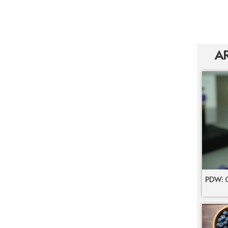
AR
PDW: C