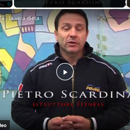
to
Fullscreen
la - la vera dieta
Test
Play Video