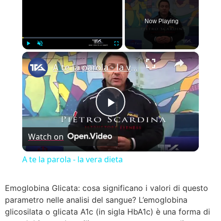
Now Playing
×
Play
Unmute
Fullscreen
A te la parola - la vera dieta
Play Video
Watch on
A te la parola - la vera dieta
Emoglobina Glicata: cosa significano i valori di questo
parametro nelle analisi del sangue? L’emoglobina
glicosilata o glicata A1c (in sigla HbA1c) è una forma di