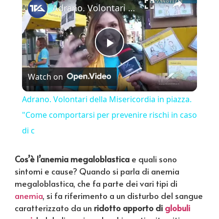
Adrano. Volontari della Misericordia in piazza. "Come comportarsi per prevenire rischi in caso di c
Play Video
Watch on
Adrano. Volontari della Misericordia in piazza.
"Come comportarsi per prevenire rischi in caso
di c
Cos’è l’anemia megaloblastica
e quali sono
sintomi e cause? Quando si parla di anemia
megaloblastica, che fa parte dei vari tipi di
anemia
, si fa riferimento a un disturbo del sangue
caratterizzato da un
ridotto apporto di
globuli