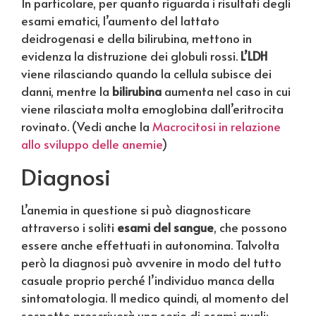
In particolare, per quanto riguarda i risultati degli
esami ematici, l’aumento del lattato
deidrogenasi e della bilirubina, mettono in
evidenza la distruzione dei globuli rossi.
L’LDH
viene rilasciando quando la cellula subisce dei
danni, mentre la
bilirubina
aumenta nel caso in cui
viene rilasciata molta emoglobina dall’eritrocita
rovinato.
(Vedi anche la
Macrocitosi in relazione
allo sviluppo delle anemie
)
Diagnosi
L’anemia in questione si può diagnosticare
attraverso i soliti
esami del sangue
, che possono
essere anche effettuati in autonomina. Talvolta
però la diagnosi può avvenire in modo del tutto
casuale proprio perché l’individuo manca della
sintomatologia. Il medico quindi, al momento del
sospetto prescriverà una serie di esami quali: